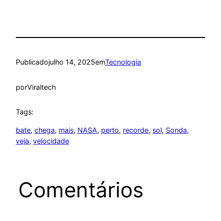
Publicado
julho 14, 2025
em
Tecnologia
por
Viraltech
Tags:
bate
, 
chega
, 
mais
, 
NASA
, 
perto
, 
recorde
, 
sol
, 
Sonda
, 
veja
, 
velocidade
Comentários