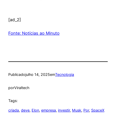
[ad_2]
Fonte: Notícias ao Minuto
Publicado
julho 14, 2025
em
Tecnologia
por
Viraltech
Tags:
criada
, 
deve
, 
Elon
, 
empresa
, 
investir
, 
Musk
, 
Por
, 
SpaceX