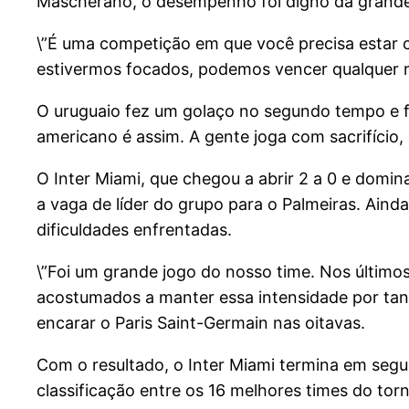
Mascherano, o desempenho foi digno da grandeza
\”É uma competição em que você precisa estar 
estivermos focados, podemos vencer qualquer riv
O uruguaio fez um golaço no segundo tempo e 
americano é assim. A gente joga com sacrifício,
O Inter Miami, que chegou a abrir 2 a 0 e domi
a vaga de líder do grupo para o Palmeiras. Ain
dificuldades enfrentadas.
\”Foi um grande jogo do nosso time. Nos último
acostumados a manter essa intensidade por tan
encarar o Paris Saint-Germain nas oitavas.
Com o resultado, o Inter Miami termina em segu
classificação entre os 16 melhores times do tor