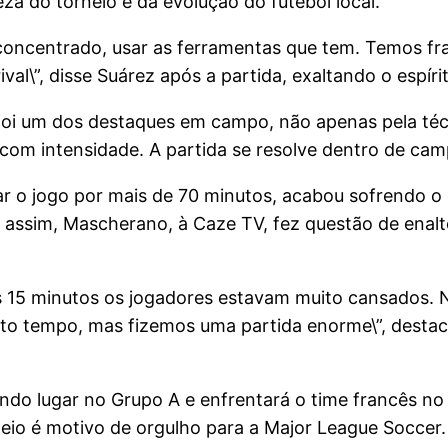
 do torneio e da evolução do futebol local.
concentrado, usar as ferramentas que tem. Temos fr
al\”, disse Suárez após a partida, exaltando o espíri
foi um dos destaques em campo, não apenas pela téc
 com intensidade. A partida se resolve dentro de cam
nar o jogo por mais de 70 minutos, acabou sofrendo 
da assim, Mascherano, à Caze TV, fez questão de enal
s 15 minutos os jogadores estavam muito cansados. N
to tempo, mas fizemos uma partida enorme\”, destaco
ndo lugar no Grupo A e enfrentará o time francês n
neio é motivo de orgulho para a Major League Soccer.