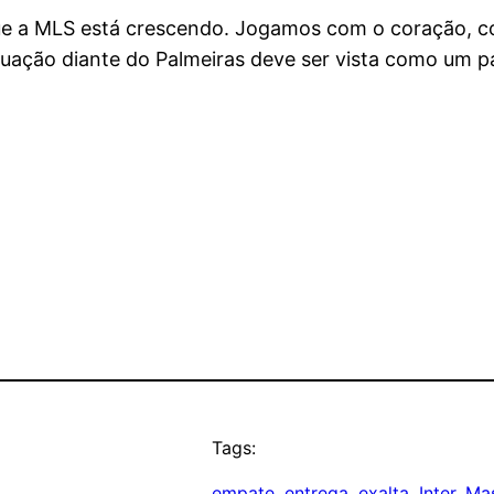
ue a MLS está crescendo. Jogamos com o coração, c
tuação diante do Palmeiras deve ser vista como um pa
Tags:
empate
, 
entrega
, 
exalta
, 
Inter
, 
Ma