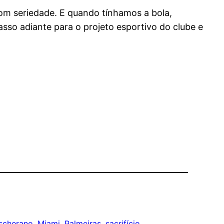
om seriedade. E quando tínhamos a bola,
sso adiante para o projeto esportivo do clube e
scherano
, 
Miami
, 
Palmeiras
, 
sacrifício
, 