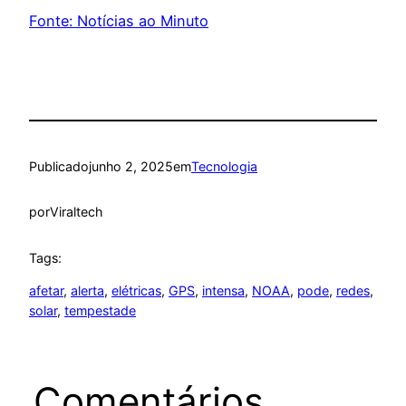
Fonte: Notícias ao Minuto
Publicado
junho 2, 2025
em
Tecnologia
por
Viraltech
Tags:
afetar
, 
alerta
, 
elétricas
, 
GPS
, 
intensa
, 
NOAA
, 
pode
, 
redes
, 
solar
, 
tempestade
Comentários