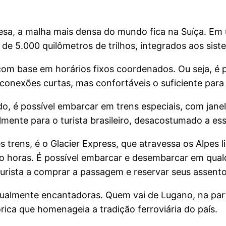
esa, a malha mais densa do mundo fica na Suíça. Em 
de 5.000 quilômetros de trilhos, integrados aos siste
om base em horários fixos coordenados. Ou seja, é 
nexões curtas, mas confortáveis o suficiente para n
, é possível embarcar em trens especiais, com jan
te para o turista brasileiro, desacostumado a esse
rens, é o Glacier Express, que atravessa os Alpes li
to horas. É possível embarcar e desembarcar em qual
turista a comprar a passagem e reservar seus assen
almente encantadoras. Quem vai de Lugano, na parte 
órica que homenageia a tradição ferroviária do país.