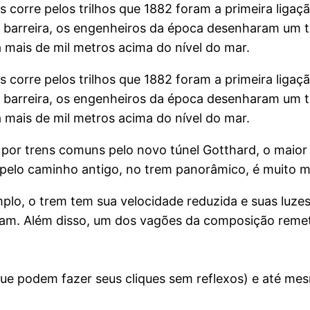
corre pelos trilhos que 1882 foram a primeira ligação
a barreira, os engenheiros da época desenharam um tr
a mais de mil metros acima do nível do mar.
corre pelos trilhos que 1882 foram a primeira ligação
a barreira, os engenheiros da época desenharam um tr
a mais de mil metros acima do nível do mar.
 por trens comuns pelo novo túnel Gotthard, o maior
pelo caminho antigo, no trem panorâmico, é muito m
emplo, o trem tem sua velocidade reduzida e suas luz
íram. Além disso, um dos vagões da composição remete
(que podem fazer seus cliques sem reflexos) e até m