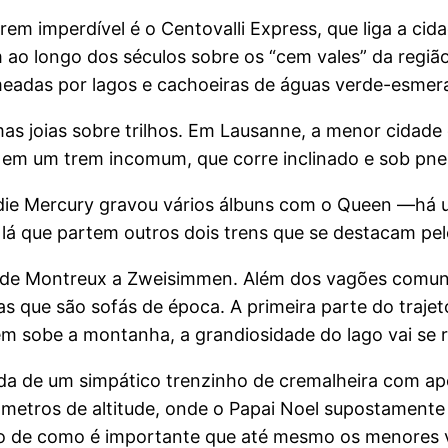
trem imperdível é o Centovalli Express, que liga a cid
o longo dos séculos sobre os “cem vales” da região fro
meadas por lagos e cachoeiras de águas verde-esmera
as joias sobre trilhos. Em Lausanne, a menor cidad
 2, em um trem incomum, que corre inclinado e sob pne
eddie Mercury gravou vários álbuns com o Queen —há 
e lá que partem outros dois trens que se destacam p
i de Montreux a Zweisimmen. Além dos vagões comuns
s que são sofás de época. A primeira parte do trajeto
em sobe a montanha, a grandiosidade do lago vai se 
 de um simpático trenzinho de cremalheira com ape
tros de altitude, onde o Papai Noel supostamente p
lo de como é importante que até mesmo os menores v