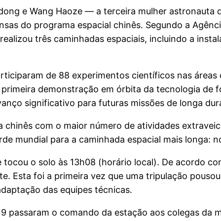
ong e Wang Haoze — a terceira mulher astronauta da
nsas do programa espacial chinês. Segundo a Agência
realizou três caminhadas espaciais, incluindo a insta
rticiparam de 88 experimentos científicos nas áreas 
 primeira demonstração em órbita da tecnologia de fo
nço significativo para futuras missões de longa dur
 chinês com o maior número de atividades extraveicu
 mundial para a caminhada espacial mais longa: no
 e tocou o solo às 13h08 (horário local). De acordo
 Esta foi a primeira vez que uma tripulação pousou
daptação das equipes técnicas.
u-19 passaram o comando da estação aos colegas da