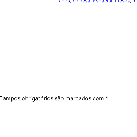
após
, 
chinesa
, 
Espacial
, 
meses
, 
m
Campos obrigatórios são marcados com
*