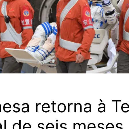
nesa retorna à T
l de seis meses