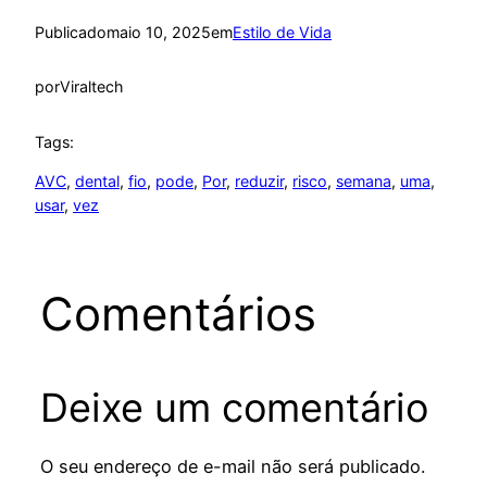
Publicado
maio 10, 2025
em
Estilo de Vida
por
Viraltech
Tags:
AVC
, 
dental
, 
fio
, 
pode
, 
Por
, 
reduzir
, 
risco
, 
semana
, 
uma
, 
usar
, 
vez
Comentários
Deixe um comentário
O seu endereço de e-mail não será publicado.