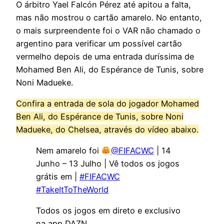
O árbitro Yael Falcón Pérez até apitou a falta,
mas não mostrou o cartão amarelo. No entanto,
o mais surpreendente foi o VAR não chamado o
argentino para verificar um possível cartão
vermelho depois de uma entrada duríssima de
Mohamed Ben Ali, do Espérance de Tunis, sobre
Noni Madueke.
Confira a entrada de sola do jogador Mohamed
Ben Ali, do Espérance de Tunis, sobre Noni
Madueke, do Chelsea, através do vídeo abaixo.
Nem amarelo foi
@FIFACWC
| 14
Junho – 13 Julho | Vê todos os jogos
grátis em |
#FIFACWC
#TakeItToTheWorld
Todos os jogos em direto e exclusivo
na app DAZN.