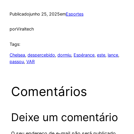
Publicado
junho 25, 2025
em
Esportes
por
Viraltech
Tags:
Chelsea
, 
despercebido
, 
dormiu
, 
Espérance
, 
este
, 
lance
, 
passou
, 
VAR
Comentários
Deixe um comentário
O seu endereço de e-mail não será publicado.