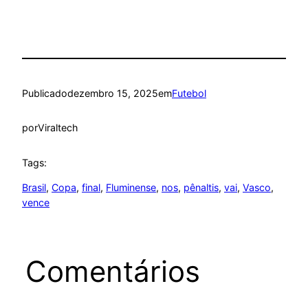
Publicado
dezembro 15, 2025
em
Futebol
por
Viraltech
Tags:
Brasil
, 
Copa
, 
final
, 
Fluminense
, 
nos
, 
pênaltis
, 
vai
, 
Vasco
, 
vence
Comentários