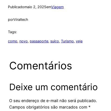
Publicado
maio 2, 2025
em
Viagem
por
Viraltech
Tags:
como
, 
novo
, 
passaporte
, 
suíço
, 
Turismo
, 
veja
Comentários
Deixe um comentário
O seu endereço de e-mail não será publicado.
Campos obrigatórios são marcados com
*