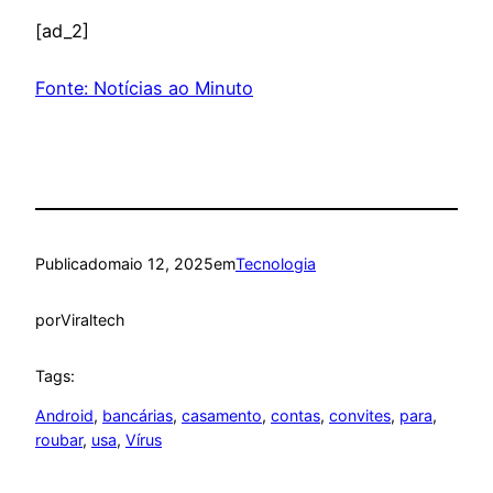
[ad_2]
Fonte: Notícias ao Minuto
Publicado
maio 12, 2025
em
Tecnologia
por
Viraltech
Tags:
Android
, 
bancárias
, 
casamento
, 
contas
, 
convites
, 
para
, 
roubar
, 
usa
, 
Vírus