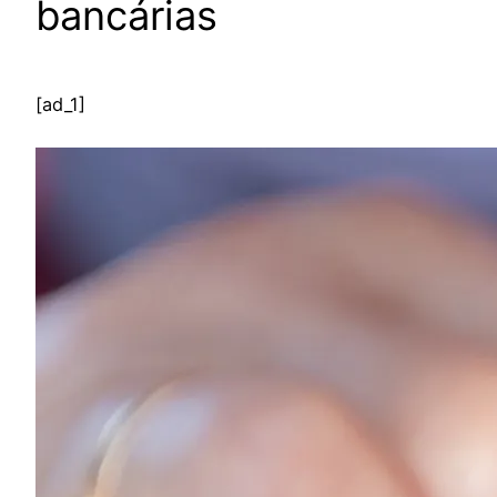
bancárias
[ad_1]