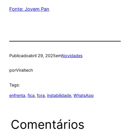
Fonte: Jovem Pan
Publicado
abril 29, 2025
em
Novidades
por
Viraltech
Tags:
enfrenta
, 
fica
, 
fora
, 
instabilidade
, 
WhatsApp
Comentários