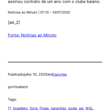
assinou contrato de um ano com o clube baiano.
Notícias ao Minuto | 07:10 – 10/07/2025
[ad_2]
Fonte: Notícias ao Minuto
Publicado
julho 10, 2025
em
Esportes
por
Viraltech
Tags:
1º
, 
brasileiro
, 
Dora
, 
Finals
, 
garantido
, 
pode
, 
ser
, 
WSL
, 