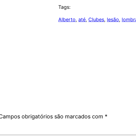
Tags:
Alberto
, 
até
, 
Clubes
, 
lesão
, 
lombr
Campos obrigatórios são marcados com
*