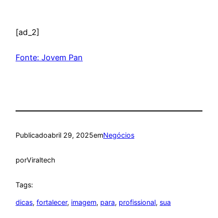
[ad_2]
Fonte: Jovem Pan
Publicado
abril 29, 2025
em
Negócios
por
Viraltech
Tags:
dicas
, 
fortalecer
, 
imagem
, 
para
, 
profissional
, 
sua