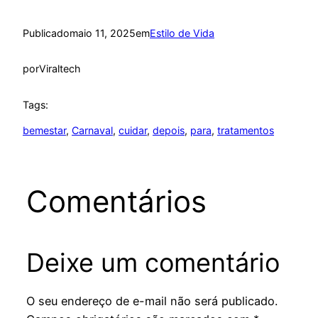
Publicado
maio 11, 2025
em
Estilo de Vida
por
Viraltech
Tags:
bemestar
, 
Carnaval
, 
cuidar
, 
depois
, 
para
, 
tratamentos
Comentários
Deixe um comentário
O seu endereço de e-mail não será publicado.