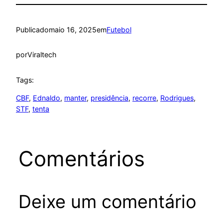
Publicado
maio 16, 2025
em
Futebol
por
Viraltech
Tags:
CBF
, 
Ednaldo
, 
manter
, 
presidência
, 
recorre
, 
Rodrigues
, 
STF
, 
tenta
Comentários
Deixe um comentário