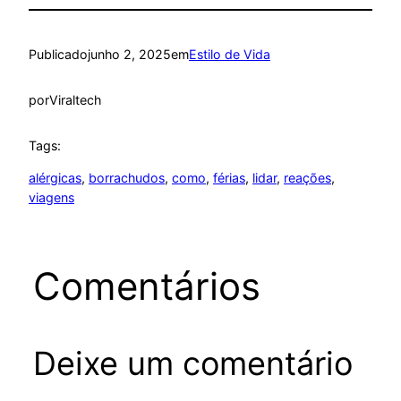
Publicado
junho 2, 2025
em
Estilo de Vida
por
Viraltech
Tags:
alérgicas
, 
borrachudos
, 
como
, 
férias
, 
lidar
, 
reações
, 
viagens
Comentários
Deixe um comentário