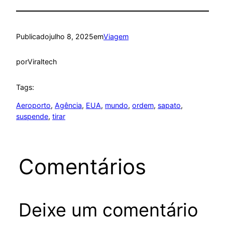
Publicado
julho 8, 2025
em
Viagem
por
Viraltech
Tags:
Aeroporto
, 
Agência
, 
EUA
, 
mundo
, 
ordem
, 
sapato
, 
suspende
, 
tirar
Comentários
Deixe um comentário