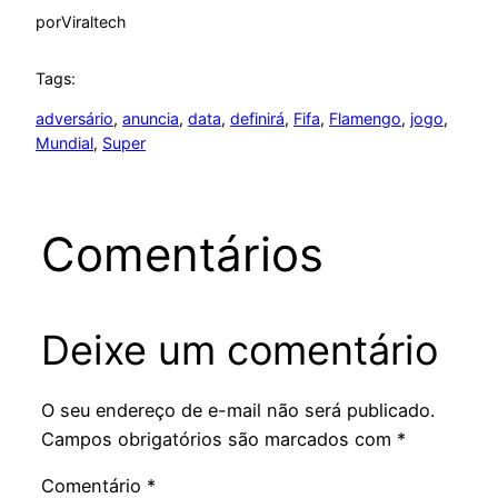
por
Viraltech
Tags:
adversário
, 
anuncia
, 
data
, 
definirá
, 
Fifa
, 
Flamengo
, 
jogo
, 
Mundial
, 
Super
Comentários
Deixe um comentário
O seu endereço de e-mail não será publicado.
Campos obrigatórios são marcados com
*
Comentário
*