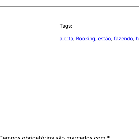
Tags:
alerta
, 
Booking
, 
estão
, 
fazendo
, 
h
Campos obrigatórios são marcados com
*