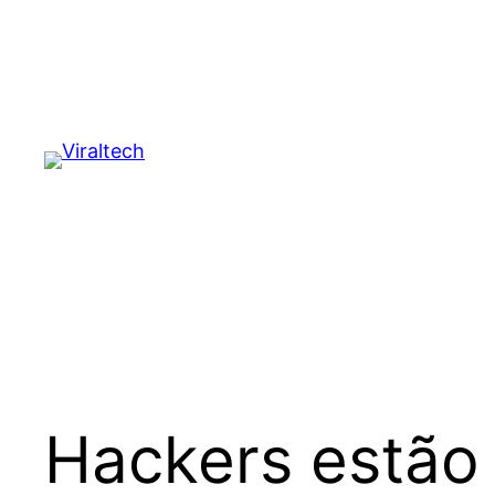
Pular
para
o
conteúdo
Hackers estão 