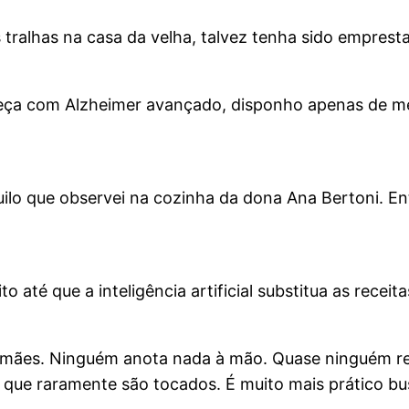
s tralhas na casa da velha, talvez tenha sido empres
beça com Alzheimer avançado, disponho apenas de me
uilo que observei na cozinha da dona Ana Bertoni. 
té que a inteligência artificial substitua as receitas
mães. Ninguém anota nada à mão. Quase ninguém reco
ia que raramente são tocados. É muito mais prático b