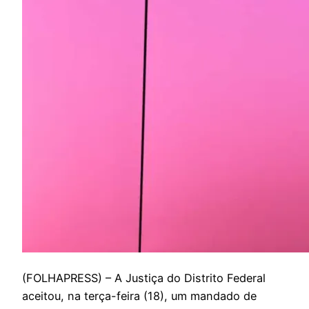
(
FOLHAPRESS) – A Justiça do Distrito Federal
aceitou, na terça-feira (18), um mandado de