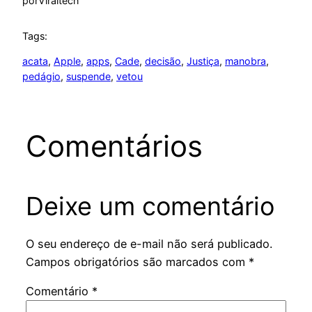
por
Viraltech
Tags:
acata
, 
Apple
, 
apps
, 
Cade
, 
decisão
, 
Justiça
, 
manobra
, 
pedágio
, 
suspende
, 
vetou
Comentários
Deixe um comentário
O seu endereço de e-mail não será publicado.
Campos obrigatórios são marcados com
*
Comentário
*