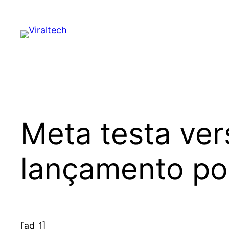
Pular
para
o
conteúdo
Meta testa ver
lançamento po
[ad_1]