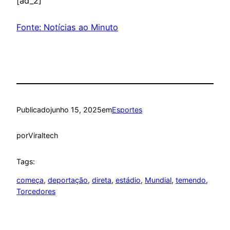
[ad_2]
Fonte: Notícias ao Minuto
Publicado
junho 15, 2025
em
Esportes
por
Viraltech
Tags:
começa
, 
deportação
, 
direta
, 
estádio
, 
Mundial
, 
temendo
, 
Torcedores