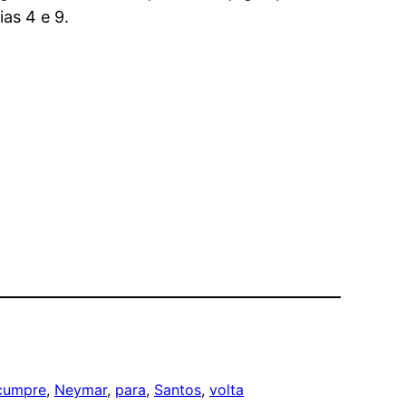
ias 4 e 9.
cumpre
, 
Neymar
, 
para
, 
Santos
, 
volta