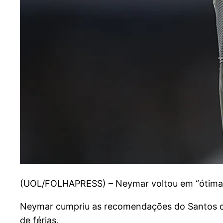
(
UOL/FOLHAPRESS) – Neymar voltou em “ótimas c
Neymar cumpriu as recomendações do Santos dur
de férias.