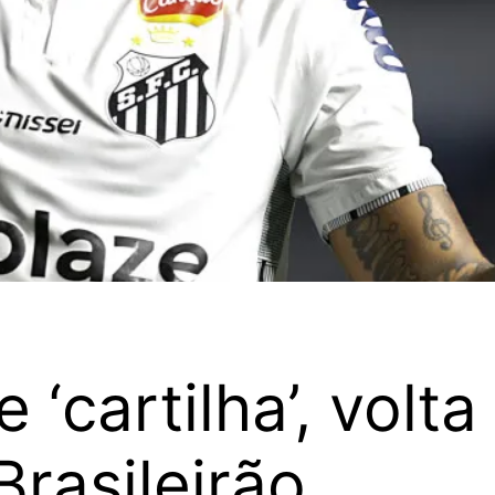
‘cartilha’, volt
Brasileirão