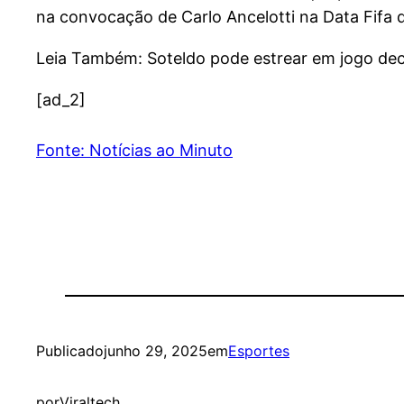
na convocação de Carlo Ancelotti na Data Fifa de
Leia Também: Soteldo pode estrear em jogo dec
[ad_2]
Fonte: Notícias ao Minuto
Publicado
junho 29, 2025
em
Esportes
por
Viraltech