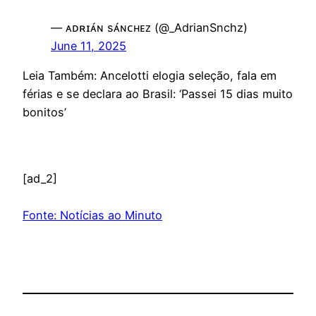
— ᴀᴅʀɪᴀ́ɴ sᴀ́ɴᴄʜᴇᴢ (@_AdrianSnchz)
June 11, 2025
Leia Também: Ancelotti elogia seleção, fala em
férias e se declara ao Brasil: ‘Passei 15 dias muito
bonitos’
[ad_2]
Fonte: Notícias ao Minuto