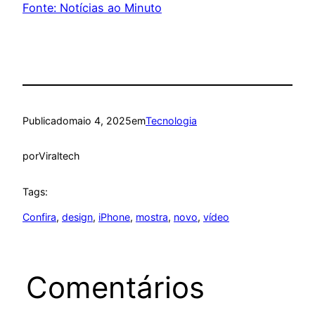
Fonte: Notícias ao Minuto
Publicado
maio 4, 2025
em
Tecnologia
por
Viraltech
Tags:
Confira
, 
design
, 
iPhone
, 
mostra
, 
novo
, 
vídeo
Comentários