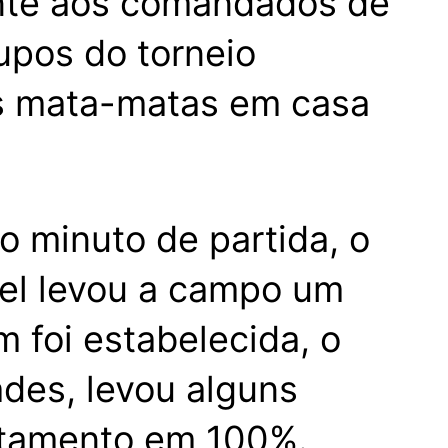
rante aos comandados de
upos do torneio
 os mata-matas em casa
o minuto de partida, o
bel levou a campo um
 foi estabelecida, o
ades, levou alguns
eitamento em 100%.