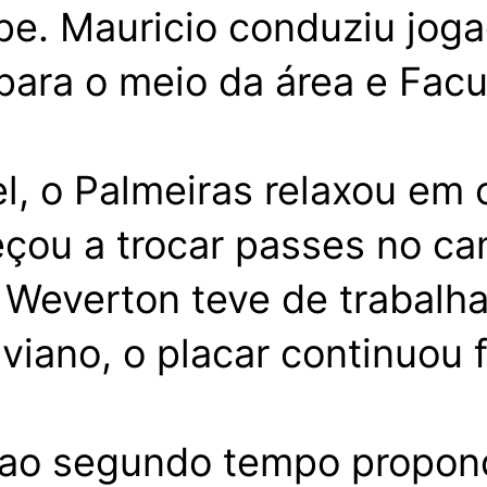
e. Mauricio conduziu joga
u para o meio da área e Fa
el, o Palmeiras relaxou em
meçou a trocar passes no c
 Weverton teve de trabalh
viano, o placar continuou 
 ao segundo tempo propond