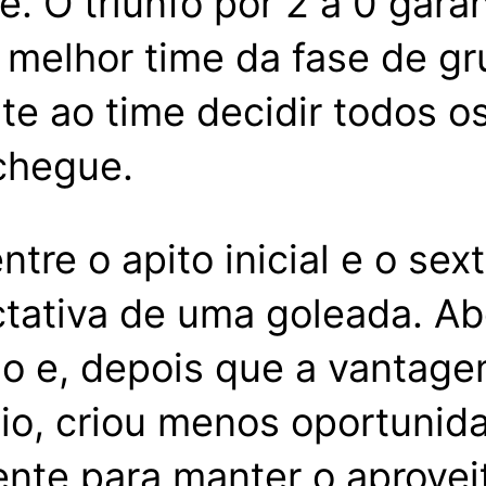
ue. O triunfo por 2 a 0 ga
e melhor time da fase de gr
ite ao time decidir todos
 chegue.
re o apito inicial e o sext
ctativa de uma goleada. A
o e, depois que a vantagem
eio, criou menos oportunid
iente para manter o aprov