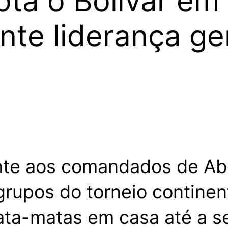
ota o Bolívar e
nte liderança ge
ante aos comandados de Abe
grupos do torneio continen
ata-matas em casa até a se