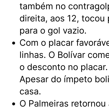
também no contragolp
direita, aos 12, toco
para o gol vazio.
Com o placar favoráv
linhas. O Bolívar co
o desconto no placar.
Apesar do ímpeto boli
casa.
O Palmeiras retornou