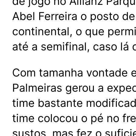
de jogo no Allianz Parq
Abel Ferreira o posto d
continental, o que perm
até a semifinal, caso lá
Com tamanha vontade ent
Palmeiras gerou a expe
time bastante modificad
time colocou o pé no fr
sustos, mas fez o sufic