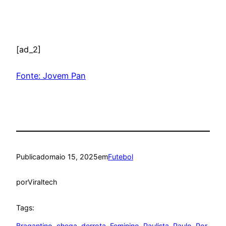
[ad_2]
Fonte: Jovem Pan
Publicado
maio 15, 2025
em
Futebol
por
Viraltech
Tags:
Bragantino
, 
chega
, 
derrota
, 
Feminino
, 
Paulista
, 
Paulo
, 
Por
, 