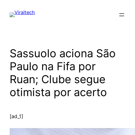
Pular
para
o
conteúdo
Sassuolo aciona São
Paulo na Fifa por
Ruan; Clube segue
otimista por acerto
[ad_1]