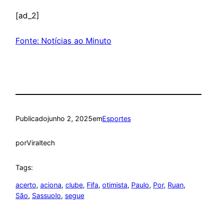
[ad_2]
Fonte: Notícias ao Minuto
Publicado
junho 2, 2025
em
Esportes
por
Viraltech
Tags:
acerto
, 
aciona
, 
clube
, 
Fifa
, 
otimista
, 
Paulo
, 
Por
, 
Ruan
, 
São
, 
Sassuolo
, 
segue