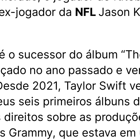
o ex-jogador da
NFL
Jason K
” é o sucessor do álbum “T
nçado no ano passado e ve
 Desde 2021, Taylor Swift 
us seis primeiros álbuns 
s direitos sobre as produçõ
os Grammy, que estava em