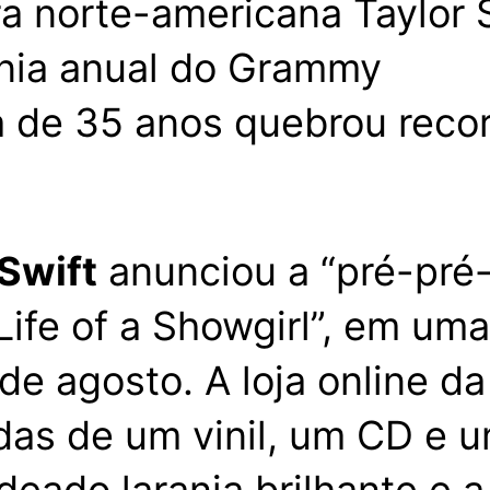
a de 35 anos quebrou reco
 Swift
anunciou a “pré-pré
Life of a Showgirl”, em um
de agosto. A loja online d
as de um vinil, um CD e u