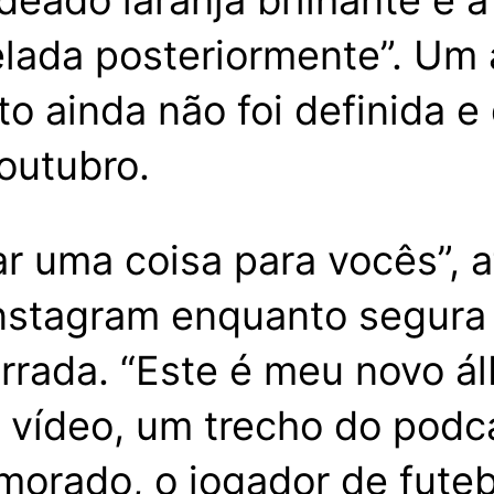
ado laranja brilhante e a
elada posteriormente”. Um
o ainda não foi definida e
outubro.
ar uma coisa para vocês”, 
nstagram enquanto segura 
ada. “Este é meu novo álb
o vídeo, um trecho do podc
orado, o jogador de futeb