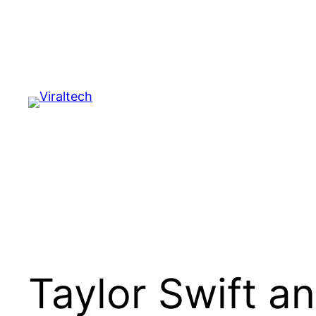
Pular
para
o
conteúdo
Taylor Swift an