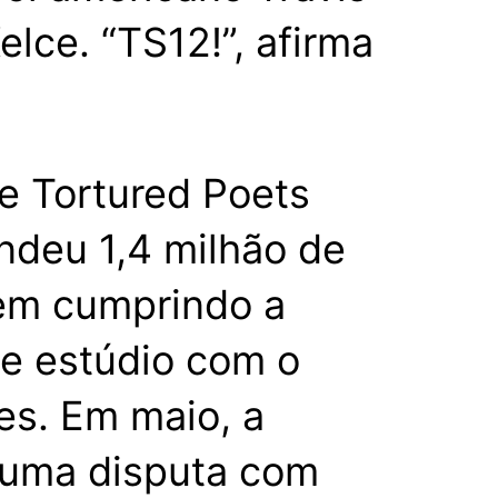
elce. “TS12!”, afirma
he Tortured Poets
ndeu 1,4 milhão de
vem cumprindo a
de estúdio com o
es. Em maio, a
 uma disputa com