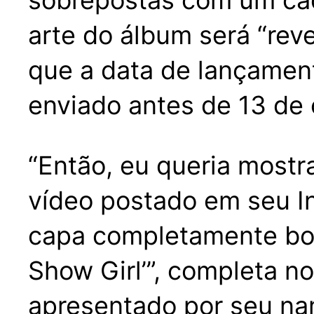
sobrepostas com um cade
arte do álbum será “rev
que a data de lançament
enviado antes de 13 de 
“Então, eu queria mostr
vídeo postado em seu I
capa completamente borr
Show Girl’”, completa n
apresentado por seu nam