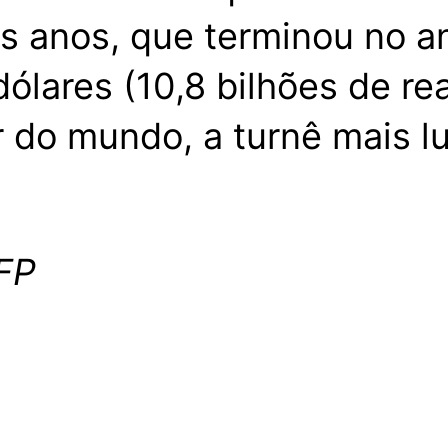
is anos, que terminou no a
ólares (10,8 bilhões de re
do mundo, a turnê mais luc
FP