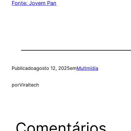
Fonte: Jovem Pan
Publicado
agosto 12, 2025
em
Multmídia
por
Viraltech
Comentários