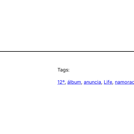
Tags:
12º
, 
álbum
, 
anuncia
, 
Life
, 
namora