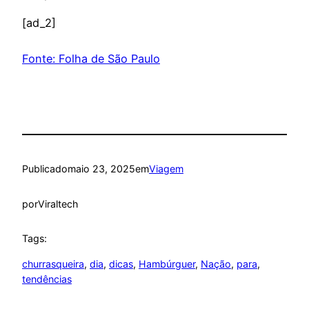
[ad_2]
Fonte: Folha de São Paulo
Publicado
maio 23, 2025
em
Viagem
por
Viraltech
Tags:
churrasqueira
, 
dia
, 
dicas
, 
Hambúrguer
, 
Nação
, 
para
, 
tendências