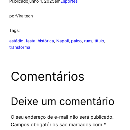
Publicado
junho 1, 2025
em
Esportes
por
Viraltech
Tags:
estádio
, 
festa
, 
histórica
, 
Napoli
, 
palco
, 
ruas
, 
título
, 
transforma
Comentários
Deixe um comentário
O seu endereço de e-mail não será publicado.
Campos obrigatórios são marcados com
*