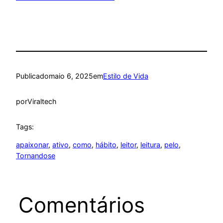
Publicado
maio 6, 2025
em
Estilo de Vida
por
Viraltech
Tags:
apaixonar
, 
ativo
, 
como
, 
hábito
, 
leitor
, 
leitura
, 
pelo
, 
Tornandose
Comentários