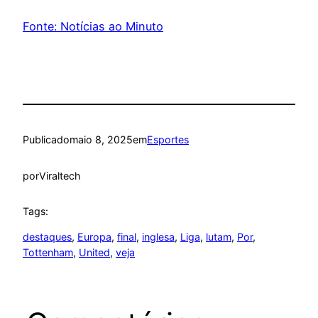
Fonte: Notícias ao Minuto
Publicado
maio 8, 2025
em
Esportes
por
Viraltech
Tags:
destaques
, 
Europa
, 
final
, 
inglesa
, 
Liga
, 
lutam
, 
Por
, 
Tottenham
, 
United
, 
veja