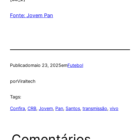
Fonte: Jovem Pan
Publicado
maio 23, 2025
em
Futebol
por
Viraltech
Tags:
Confira
, 
CRB
, 
Jovem
, 
Pan
, 
Santos
, 
transmissão
, 
vivo
Comentários