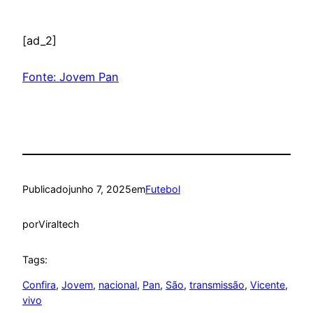
[ad_2]
Fonte: Jovem Pan
Publicado
junho 7, 2025
em
Futebol
por
Viraltech
Tags:
Confira
, 
Jovem
, 
nacional
, 
Pan
, 
São
, 
transmissão
, 
Vicente
, 
vivo