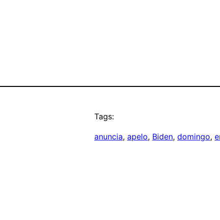
Tags:
anuncia
, 
apelo
, 
Biden
, 
domingo
, 
e