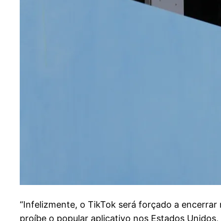
“I
nfelizmente, o TikTok será forçado a encerrar 
proíbe o popular aplicativo nos Estados Unidos, 