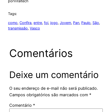
por
Viraltech
Tags:
como
, 
Confira
, 
entre
, 
foi
, 
jogo
, 
Jovem
, 
Pan
, 
Paulo
, 
São
, 
transmissão
, 
Vasco
Comentários
Deixe um comentário
O seu endereço de e-mail não será publicado.
Campos obrigatórios são marcados com
*
Comentário
*