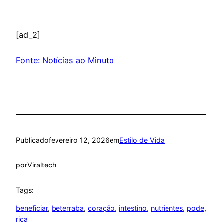
[ad_2]
Fonte: Notícias ao Minuto
Publicado
fevereiro 12, 2026
em
Estilo de Vida
por
Viraltech
Tags:
beneficiar
, 
beterraba
, 
coração
, 
intestino
, 
nutrientes
, 
pode
, 
rica